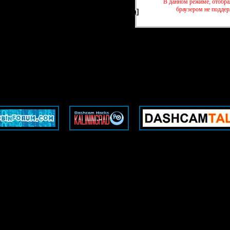
В данном режиме, отобра
браузером не подде
шн-камер
»
Видеорегистраторы [DashCam]
»
Vantrue E1 [NT96675+IMX
шн-камер
»
Видеорегистраторы [DashCam]
»
Vantrue E1 [NT96675+IMX
Friendly websites