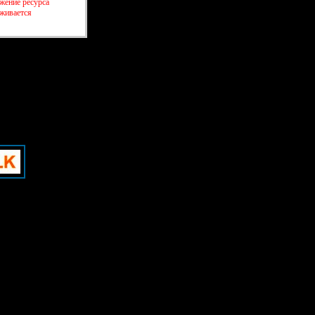
жение ресурса
рживается
335]
335]
создать бесплатный форум