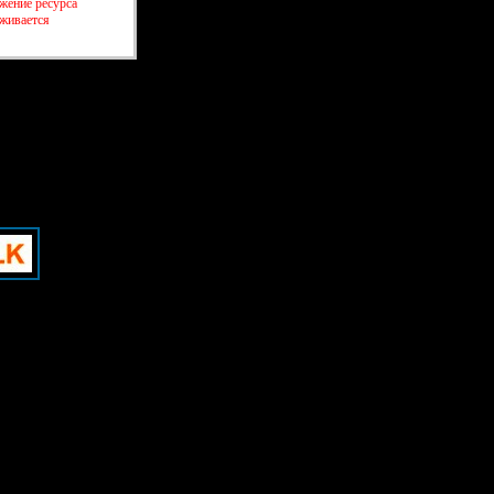
жение ресурса
рживается
создать бесплатный форум