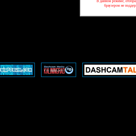
В данном режиме, отобра
браузером не подде
шн-камер
»
Экшн-камеры [Action Cam]
»
SJCam SJ4000
шн-камер
»
Экшн-камеры [Action Cam]
»
SJCam SJ4000
websites