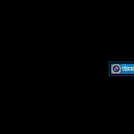
»
Dash & Cam - Форум для обсуждения видеорегистраторов и эк
»
Dash & Cam - Форум для обсуждения видеорегистраторов и эк
-->
-->
Дружественные ресурсы - Frie